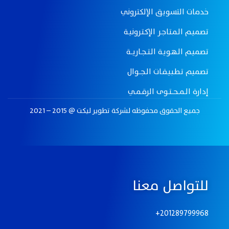
خدمات التسويق الإلكتروني
تصميـم الـمـتـاجـر الإكـتـرونيـة
تصميـم الـهـويـة الـتـــجــاريـــة
تصميم تـطـبـيـقــات الــجـــوال
إدارة الــمـــحـــتــوى الرقــمــي
جميع الحقوق محفوظه لـشركة تطوير ليكت @ 2015 – 2021
للتواصل معنا
201289799968+