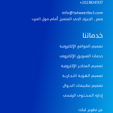
20238241337+
info@tatweerllect.com
مصر , الجيزة, الحي المتميز, أمام مول العرب
خدماتنا
تصميم المواقع الإلكترونيـة
خدمات التسويق الإلكتروني
تصميـم الـمـتـاجـر الإكـتـرونيـة
تصميـم الـهـويـة الـتـــجــاريـــة
تصميم تـطـبـيـقــات الــجـــوال
إدارة الــمـــحـــتــوى الرقــمــي
عن تطوير ليكت