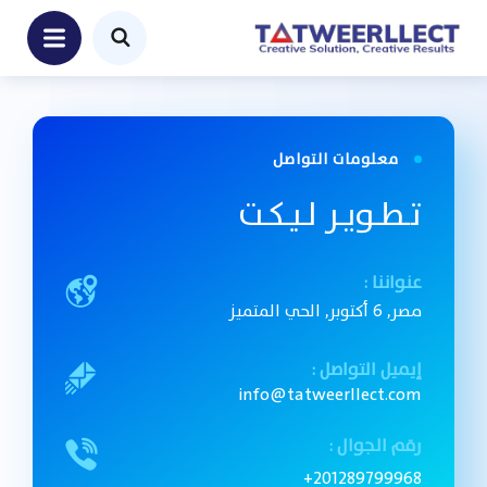
معلومات التواصل
تـطـويـر لـيـكـت
عنواننا :
مصر, 6 أكتوبر, الحي المتميز
إيميل التواصل :
info@tatweerllect.com
رقم الجوال :
201289799968+