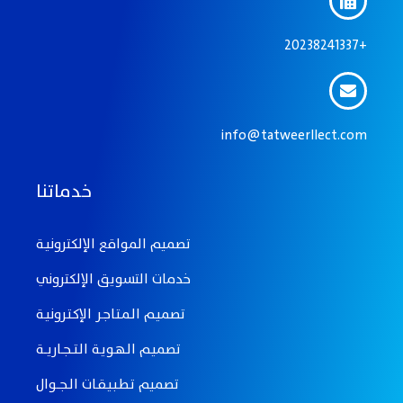
20238241337+
info@tatweerllect.com
خدماتنا
تصميم المواقع الإلكترونيـة
خدمات التسويق الإلكتروني
تصميـم الـمـتـاجـر الإكـتـرونيـة
تصميـم الـهـويـة الـتـــجــاريـــة
تصميم تـطـبـيـقــات الــجـــوال