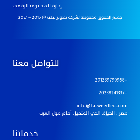
إدارة الــمـــحـــتــوى الرقــمــي
جميع الحقوق محفوظه لـشركة تطوير ليكت @ 2015 – 2021
للتواصل معنا
201289799968+
20238241337+
info@tatweerllect.com
مصر , الجيزة, الحي المتميز, أمام مول العرب
خدماتنا