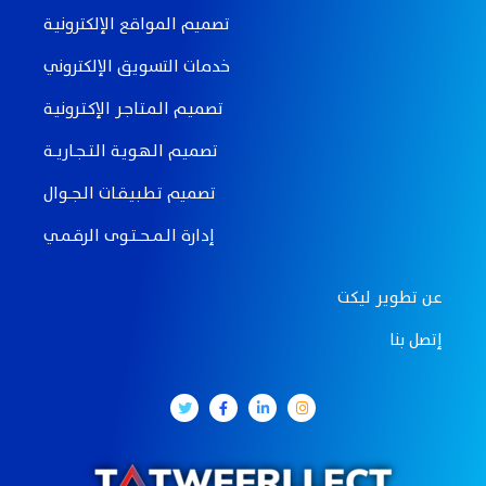
تصميم المواقع الإلكترونيـة
خدمات التسويق الإلكتروني
تصميـم الـمـتـاجـر الإكـتـرونيـة
تصميـم الـهـويـة الـتـــجــاريـــة
تصميم تـطـبـيـقــات الــجـــوال
إدارة الــمـــحـــتــوى الرقــمــي
عن تطوير ليكت
إتصل بنا