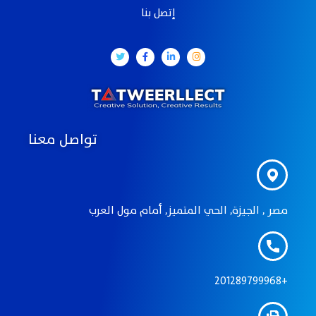
إتصل بنا
تواصل معنا
مصر , الجيزة, الحي المتميز, أمام مول العرب
201289799968+