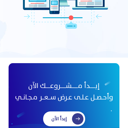
إبــــــدأ مـــــــشــــــروعـــــك الآن
وأحـصــل عـلـى عـرض ســعــر مـجـانـي
إبدأ الآن