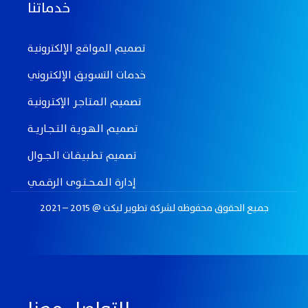
خدماتنا
تصميم المواقع الإلكترونيـة
خدمات التسويق الإلكتروني
تصميـم الـمـتـاجـر الإكـتـرونيـة
تصميـم الـهـويـة الـتـــجــاريـــة
تصميم تـطـبـيـقــات الــجـــوال
إدارة الــمـــحـــتــوى الرقــمــي
جميع الحقوق محفوظه لـشركة تطوير ليكت @ 2015 – 2021