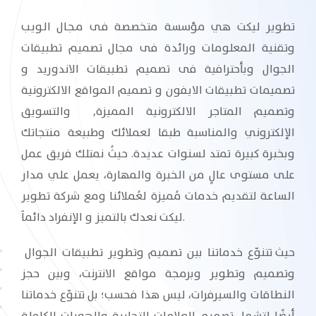
تطوير ليكت هي مؤسسة متخصصة فـى مـجـال الـويـب
وتقنية المعلومات ورائدة فى مجال تصميم تطبيقات
الجوال وبأحترافية فى تصميم تطبيقات الاندوريد و
تصميمات تطبيقات الايفون و تصميم المواقع الالكترونية
وتصميم المتاجر الالكترونية المميزة, والتسويق
الإلكتروني والمناسبة طبقا لعملائك وطبيعة منتجاتك
وبخبرة كبيرة تمتد لسنوات عديدة. حيثُ نمتلك فريق عمل
على مستوى عالٍ من الخبرة والمهارة، يعمل علي مدار
الساعة لتقديم خدمات مُميزة لعُملائنا ومع شركة تطوير
ليكت نعدك بالتميز و الإنفراد دائماََ.
حيث تتنوّع خدماتنا بين تصميم وتطوير تطبيقات الجوال
وتصميم وتطوير وبرمجة مواقع الانترنت، وبين حجز
النطاقات والسيرفرات، ليس هذا فحسب؛ بل تتنوّع خدماتنا
أيضًا لتشمل تصميم العلامات التجارية والهويات الكاملة