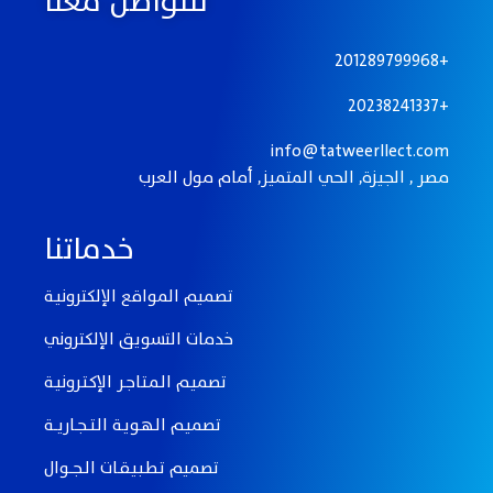
للتواصل معنا
201289799968+
20238241337+
info@tatweerllect.com
مصر , الجيزة, الحي المتميز, أمام مول العرب
خدماتنا
تصميم المواقع الإلكترونيـة
خدمات التسويق الإلكتروني
تصميـم الـمـتـاجـر الإكـتـرونيـة
تصميـم الـهـويـة الـتـــجــاريـــة
تصميم تـطـبـيـقــات الــجـــوال