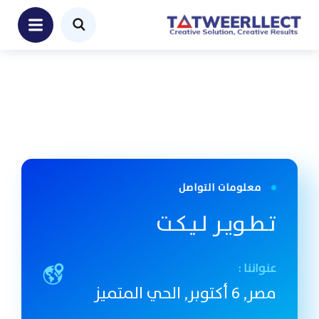
معلومات التواصل
تـطـويـر لـيـكـت
عنواننا :
مصر, 6 أكتوبر, الحي المتميز