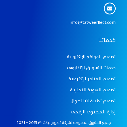
info@tatweerllect.com
خدماتنا
تصميم المواقع الإلكترونيـة
خدمات التسويق الإلكتروني
تصميـم الـمـتـاجـر الإكـتـرونيـة
تصميـم الـهـويـة الـتـــجــاريـــة
تصميم تـطـبـيـقــات الــجـــوال
إدارة الــمـــحـــتــوى الرقــمــي
جميع الحقوق محفوظه لـشركة تطوير ليكت @ 2015 – 2021