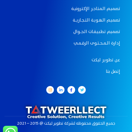
تصميـم الـمـتـاجـر الإكـتـرونيـة
تصميـم الـهـويـة الـتـــجــاريـــة
تصميم تـطـبـيـقــات الــجـــوال
إدارة الــمـــحـــتــوى الرقــمــي
عن تطوير ليكت
إتصل بنا
جميع الحقوق محفوظه لـشركة تطوير ليكت @ 2015 – 2021