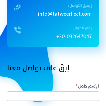
إيميل التواصل :
info@tatweerllect.com
رقم الجوال :
201032647047+
إبقَ على تواصل معنا
Contact
الإسم كامل
*
Us