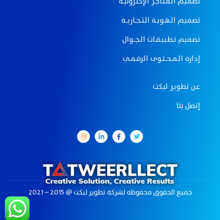
تصميـم الـمـتـاجـر الإكـتـرونيـة
تصميـم الـهـويـة الـتـــجــاريـــة
تصميم تـطـبـيـقــات الــجـــوال
إدارة الــمـــحـــتــوى الرقــمــي
عن تطوير ليكت
إتصل بنا
جميع الحقوق محفوظه لـشركة تطوير ليكت @ 2015 – 2021