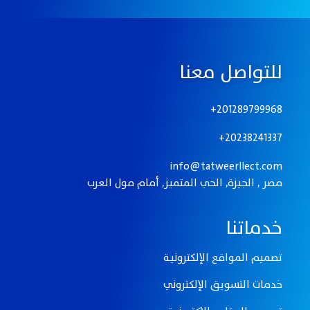
للتواصل معنا
201289799968+
20238241337+
info@tatweerllect.com
مصر , الجيزة, الحي المتميز, أمام مول العرب
خدماتنا
تصميم المواقع الإلكترونيـة
خدمات التسويق الإلكتروني