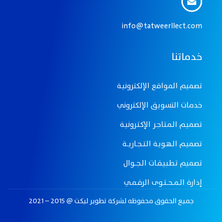
info@tatweerllect.com
خدماتنا
تصميم المواقع الإلكترونيـة
خدمات التسويق الإلكتروني
تصميـم الـمـتـاجـر الإكـتـرونيـة
تصميـم الـهـويـة الـتـــجــاريـــة
تصميم تـطـبـيـقــات الــجـــوال
إدارة الــمـــحـــتــوى الرقــمــي
جميع الحقوق محفوظه لـشركة تطوير ليكت @ 2015 – 2021