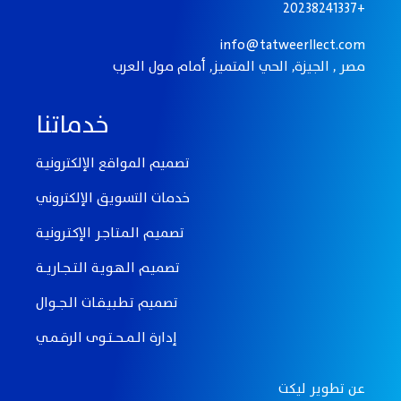
20238241337+
info@tatweerllect.com
مصر , الجيزة, الحي المتميز, أمام مول العرب
خدماتنا
تصميم المواقع الإلكترونيـة
خدمات التسويق الإلكتروني
تصميـم الـمـتـاجـر الإكـتـرونيـة
تصميـم الـهـويـة الـتـــجــاريـــة
تصميم تـطـبـيـقــات الــجـــوال
إدارة الــمـــحـــتــوى الرقــمــي
عن تطوير ليكت