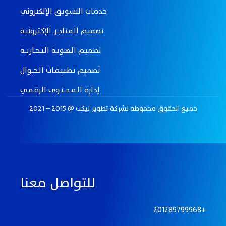
خدمات التسويق الإلكتروني
تصميـم الـمـتـاجـر الإكـتـرونيـة
تصميـم الـهـويـة الـتـــجــاريـــة
تصميم تـطـبـيـقــات الــجـــوال
إدارة الــمـــحـــتــوى الرقــمــي
جميع الحقوق محفوظه لـشركة تطوير ليكت @ 2015 – 2021
للتواصل معنا
201289799968+