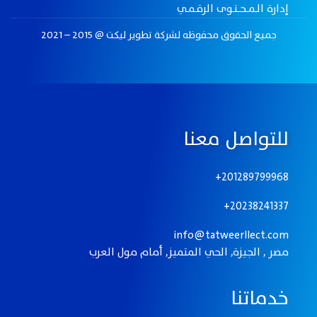
إدارة الــمـــحـــتــوى الرقــمــي
جميع الحقوق محفوظه لـشركة تطوير ليكت @ 2015 – 2021
للتواصل معنا
201289799968+
20238241337+
info@tatweerllect.com
مصر , الجيزة, الحي المتميز, أمام مول العرب
خدماتنا