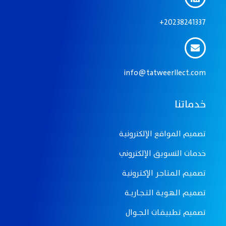
20238241337+
info@tatweerllect.com
خدماتنا
تصميم المواقع الإلكترونيـة
خدمات التسويق الإلكتروني
تصميـم الـمـتـاجـر الإكـتـرونيـة
تصميـم الـهـويـة الـتـــجــاريـــة
تصميم تـطـبـيـقــات الــجـــوال