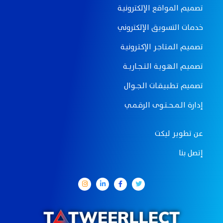
تصميم المواقع الإلكترونيـة
خدمات التسويق الإلكتروني
تصميـم الـمـتـاجـر الإكـتـرونيـة
تصميـم الـهـويـة الـتـــجــاريـــة
تصميم تـطـبـيـقــات الــجـــوال
إدارة الــمـــحـــتــوى الرقــمــي
عن تطوير ليكت
إتصل بنا